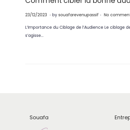
Comment cibler la bonne au
.
.
P
2
23/12/2023
by
souafarevenupassif
No comment
o
3
L’Importance du Ciblage de l’Audience Le ciblage d
s
/
s’agisse…
t
1
e
2
d
/
o
2
n
0
2
3
Souafa
Entrep