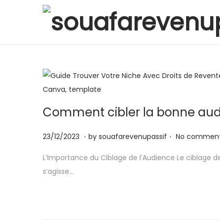
S
S
k
k
i
i
p
p
t
t
o
o
Comment cibler la bonne au
n
c
a
o
.
.
P
2
23/12/2023
by
souafarevenupassif
No comment
v
n
o
3
i
t
L’Importance du Ciblage de l’Audience Le ciblage d
s
/
g
e
s’agisse…
t
1
a
n
e
2
t
t
d
/
i
o
2